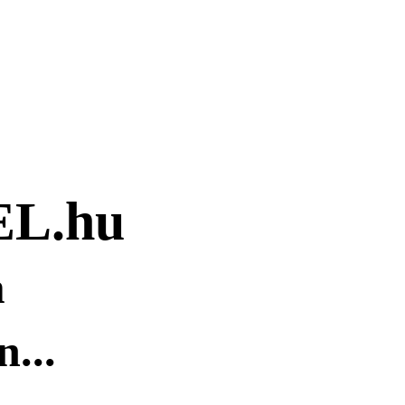
L.hu
m
n...