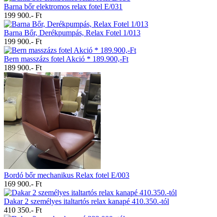
Barna bőr elektromos relax fotel E/031
199 900.- Ft
Barna Bőr, Derékpumpás, Relax Fotel 1/013
199 900.- Ft
Bern masszázs fotel Akció * 189.900,-Ft
189 900.- Ft
Bordó bőr mechanikus Relax fotel E/003
169 900.- Ft
Dakar 2 személyes italtartós relax kanapé 410.350.-tól
410 350.- Ft