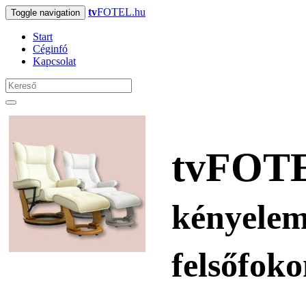
tv
FOTEL.hu
Toggle navigation
Start
Céginfó
Kapcsolat
tv
FOTE
kényele
felsőfoko