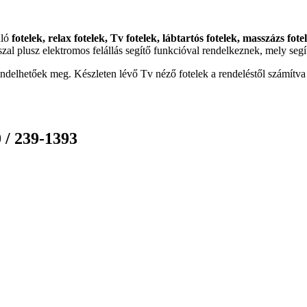
áló
fotelek, relax fotelek, Tv fotelek, lábtartós fotelek, masszázs fot
l plusz elektromos felállás segítő funkcióval rendelkeznek, mely segíti 
ndelhetőek meg. Készleten lévő Tv néző fotelek a rendeléstől számítva 
 / 239-1393