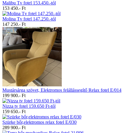
Malibu Tv fotel 153.450.-tól
153 450.- Ft
Molina Tv fotel 147.250.-tól
147 250.- Ft
Mustársárga szövet, Elektromos felállássegítő Relax fotel E/014
199 900.- Ft
Nizza tv fotel 159.650 Ft-tól
159 650.- Ft
Szürke bőr,elektromos relax fotel E/030
289 900.- Ft