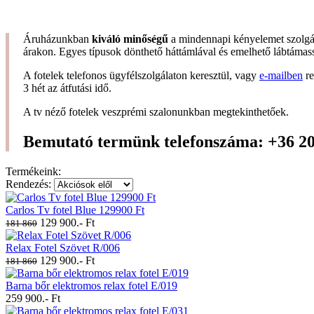
Áruházunkban
kiváló minőségű
a mindennapi kényelemet szolg
árakon. Egyes típusok dönthető háttámlával és emelhető lábtámassza
A fotelek telefonos ügyfélszolgálaton keresztül, vagy
e-mailben
re
3 hét az átfutási idő.
A tv néző fotelek veszprémi szalonunkban megtekinthetőek.
Bemutató termünk telefonszáma:
+36 20
Termékeink:
Rendezés:
Carlos Tv fotel Blue 129900 Ft
129 900.- Ft
181 860
Relax Fotel Szövet R/006
129 900.- Ft
181 860
Barna bőr elektromos relax fotel E/019
259 900.- Ft