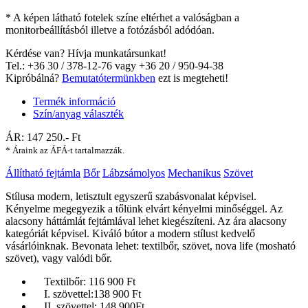
* A képen látható fotelek színe eltérhet a valóságban a
monitorbeállításból illetve a fotózásból adódóan.
Kérdése van? Hívja munkatársunkat!
Tel.: +36 30 / 378-12-76 vagy +36 20 / 950-94-38
Kipróbálná?
Bemutatótermünkben
ezt is megteheti!
Termék információ
Szín/anyag választék
ÁR:
147 250
.- Ft
* Áraink az ÁFÁ-t tartalmazzák.
Állítható fejtámla
Bőr
Lábzsámolyos
Mechanikus
Szövet
Stílusa modern, letisztult egyszerű szabásvonalat képvisel.
Kényelme megegyezik a tőlünk elvárt kényelmi minőséggel. Az
alacsony háttámlát fejtámlával lehet kiegészíteni. Az ára alacsony
kategóriát képvisel. Kiváló bútor a modern stílust kedvelő
vásárlóinknak. Bevonata lehet: textilbőr, szövet, nova life (mosható
szövet), vagy valódi bőr.
Textilbőr: 116 900 Ft
I. szövettel:138 900 Ft
II. szövettel: 148 900Ft