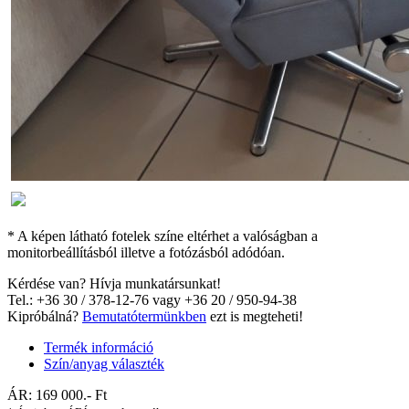
* A képen látható fotelek színe eltérhet a valóságban a
monitorbeállításból illetve a fotózásból adódóan.
Kérdése van? Hívja munkatársunkat!
Tel.: +36 30 / 378-12-76 vagy +36 20 / 950-94-38
Kipróbálná?
Bemutatótermünkben
ezt is megteheti!
Termék információ
Szín/anyag választék
ÁR:
169 000
.- Ft