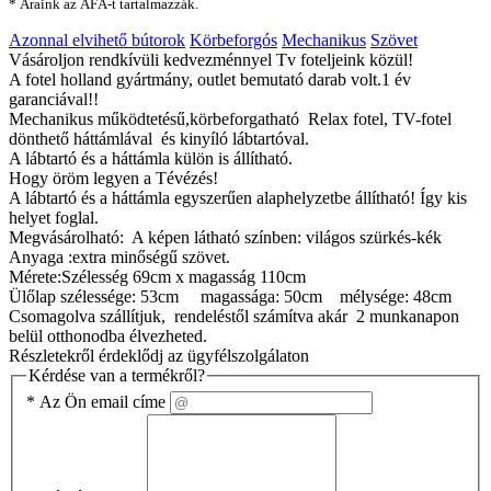
* Áraink az ÁFÁ-t tartalmazzák.
Azonnal elvihető bútorok
Körbeforgós
Mechanikus
Szövet
Vásároljon rendkívüli kedvezménnyel Tv foteljeink közül!
A fotel holland gyártmány, outlet bemutató darab volt.1 év
garanciával!!
Mechanikus működtetésű,körbeforgatható Relax fotel, TV-fotel
dönthető háttámlával és kinyíló lábtartóval.
A lábtartó és a háttámla külön is állítható.
Hogy öröm legyen a Tévézés!
A lábtartó és a háttámla egyszerűen alaphelyzetbe állítható! Így kis
helyet foglal.
Megvásárolható: A képen látható színben: világos szürkés-kék
Anyaga :extra minőségű szövet.
Mérete:Szélesség 69cm x magasság 110cm
Ülőlap szélessége: 53cm magassága: 50cm mélysége: 48cm
Csomagolva szállítjuk, rendeléstől számítva akár 2 munkanapon
belül otthonodba élvezheted.
Részletekről érdeklődj az ügyfélszolgálaton
Kérdése van a termékről?
*
Az Ön email címe