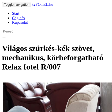
tv
FOTEL.hu
Toggle navigation
Start
Céginfó
Kapcsolat
Világos szürkés-kék szövet,
mechanikus, körbeforgatható
Relax fotel R/007